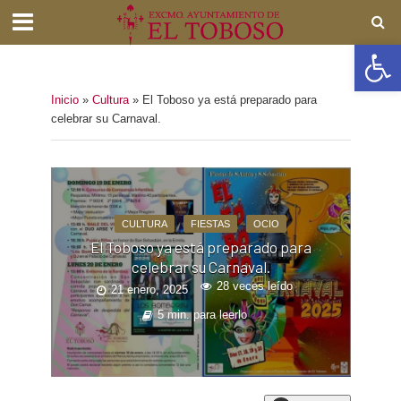
Abrir barra de herramientas
Inicio
»
Cultura
»
El Toboso ya está preparado para
celebrar su Carnaval.
CULTURA
FIESTAS
OCIO
El Toboso ya está preparado para
celebrar su Carnaval.
28 veces leído
21 enero, 2025
5 min. para leerlo