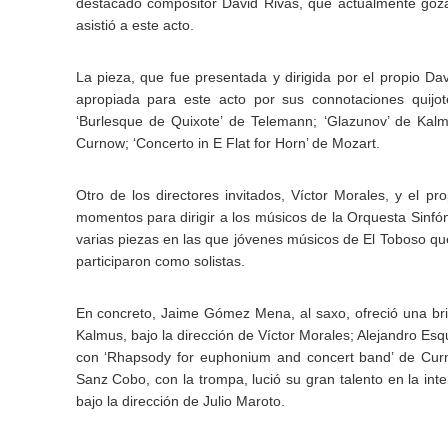
destacado compositor David Rivas, que actualmente goza 
asistió a este acto.
La pieza, que fue presentada y dirigida por el propio D
apropiada para este acto por sus connotaciones quijo
‘Burlesque de Quixote’ de Telemann; ‘Glazunov’ de Kal
Curnow; ‘Concerto in E Flat for Horn’ de Mozart.
Otro de los directores invitados, Víctor Morales, y el p
momentos para dirigir a los músicos de la Orquesta Sinfóni
varias piezas en las que jóvenes músicos de El Toboso qu
participaron como solistas.
En concreto, Jaime Gómez Mena, al saxo, ofreció una bril
Kalmus, bajo la dirección de Víctor Morales; Alejandro Esq
con ‘Rhapsody for euphonium and concert band’ de Curn
Sanz Cobo, con la trompa, lució su gran talento en la inte
bajo la dirección de Julio Maroto.