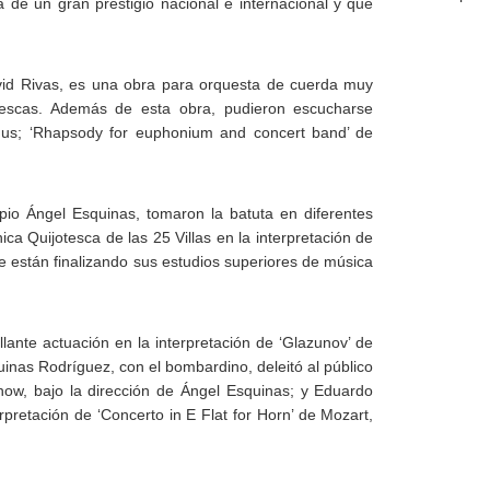
de un gran prestigio nacional e internacional y que
avid Rivas, es una obra para orquesta de cuerda muy
tescas. Además de esta obra, pudieron escucharse
mus; ‘Rhapsody for euphonium and concert band’ de
ropio Ángel Esquinas, tomaron la batuta en diferentes
ca Quijotesca de las 25 Villas en la interpretación de
e están finalizando sus estudios superiores de música
lante actuación en la interpretación de ‘Glazunov’ de
uinas Rodríguez, con el bombardino, deleitó al público
ow, bajo la dirección de Ángel Esquinas; y Eduardo
rpretación de ‘Concerto in E Flat for Horn’ de Mozart,