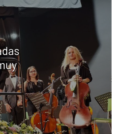
adas
 muy