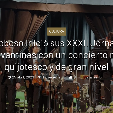
CULTURA
Toboso inició sus XXXII Jorn
vantinas con un concierto
quijotesco y de gran nivel
25 abril, 2023
19 veces leído
3 min. para leerlo