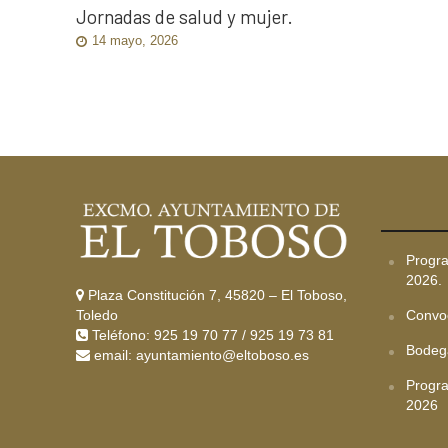
Jornadas de salud y mujer.
14 mayo, 2026
Progra
2026.
Plaza Constitución 7, 45820 – El Toboso,
Toledo
Convo
Teléfono:
925 19 70 77
/
925 19 73 81
Bodeg
email: ayuntamiento@eltoboso.es
Progra
2026