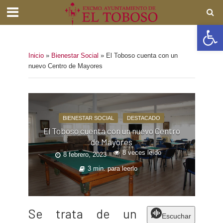
Abrir barra de herramientas
Inicio
»
Bienestar Social
»
El Toboso cuenta con un
nuevo Centro de Mayores
BIENESTAR SOCIAL
DESTACADO
El Toboso cuenta con un nuevo Centro
de Mayores
8 veces leído
8 febrero, 2023
3 min. para leerlo
Se trata de un
Escuchar